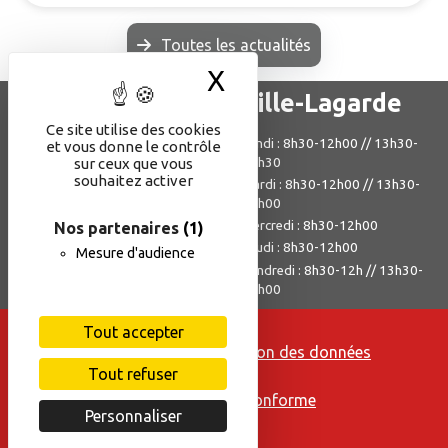
Toutes les actualités
X
Masquer le bande
Mairie d'Albefeuille-Lagarde
Ce site utilise des cookies
244, rue Paul-Roussel
Lundi : 8h30-12h00 // 13h30-
et vous donne le contrôle
sur ceux que vous
17h30
82290 Albefeuille-Lagarde
souhaitez activer
Mardi : 8h30-12h00 // 13h30-
05 63 67 45 11
18h00
mairie@albefeuille-lagarde.fr
Mercredi : 8h30-12h00
Nos partenaires
(1)
Jeudi : 8h30-12h00
Mesure d'audience
Vendredi : 8h30-12h // 13h30-
17h00
Mentions légales
Tout accepter
Politique de protection des données
Tout refuser
Cookies
Accessibilité - non conforme
Personnaliser
Contact
Plan du site