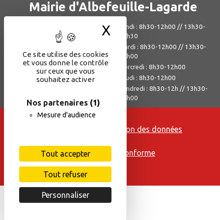
Mairie d'Albefeuille-Lagarde
X
Masquer le bande
244, rue Paul-Roussel
Lundi : 8h30-12h00 // 13h30-
17h30
82290 Albefeuille-Lagarde
Mardi : 8h30-12h00 // 13h30-
05 63 67 45 11
Ce site utilise des cookies
18h00
mairie@albefeuille-lagarde.fr
et vous donne le contrôle
Mercredi : 8h30-12h00
sur ceux que vous
Jeudi : 8h30-12h00
souhaitez activer
Vendredi : 8h30-12h // 13h30-
17h00
Nos partenaires
(1)
Mesure d'audience
Mentions légales
Politique de protection des données
Cookies
Accessibilité - non conforme
Tout accepter
Contact
Tout refuser
Plan du site
Personnaliser