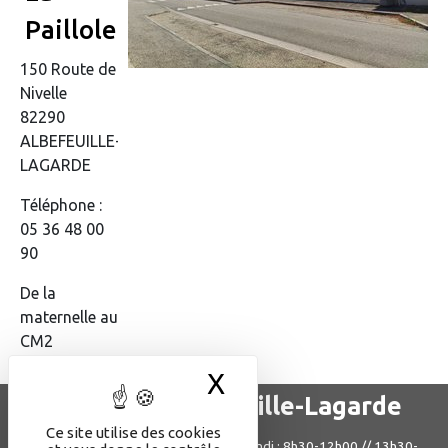
Paillole
150 Route de
Nivelle
82290
ALBEFEUILLE-
LAGARDE
Téléphone :
05 36 48 00
90
De la
maternelle au
CM2
X
Masquer le bande
Mairie d'Albefeuille-Lagarde
Ce site utilise des cookies
244, rue Paul-Roussel
Lundi : 8h30-12h00 // 13h30-