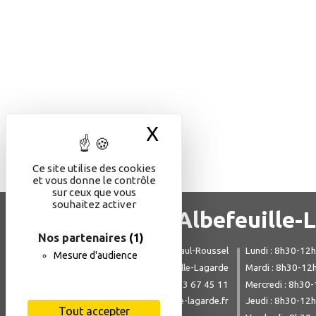
X
Masquer le bande
Ce site utilise des cookies
et vous donne le contrôle
sur ceux que vous
souhaitez activer
Mairie d'Albefeuille-
Nos partenaires
(1)
244, rue Paul-Roussel
Lundi : 8h30-12
Mesure d'audience
82290 Albefeuille-Lagarde
Mardi : 8h30-12
05 63 67 45 11
Mercredi : 8h30
mairie@albefeuille-lagarde.fr
Jeudi : 8h30-12
Tout accepter