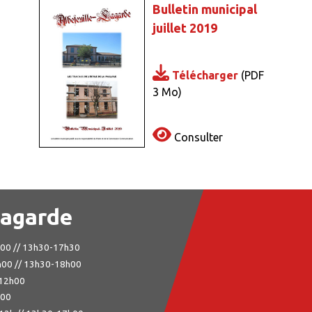
Bulletin municipal
juillet 2019
Télécharger
(PDF
3 Mo)
au des cookies
Consulter
Lagarde
h00 // 13h30-17h30
h00 // 13h30-18h00
-12h00
h00